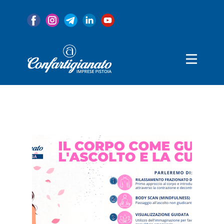
Home
Associazione
Servizi
Convenzioni
Categorie
Notizie
80 Anni