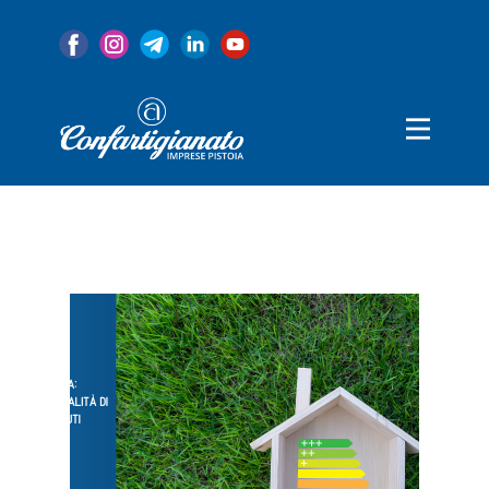
Home
Associazione
Servizi
Convenzioni
Categorie
Notizie
80 Anni