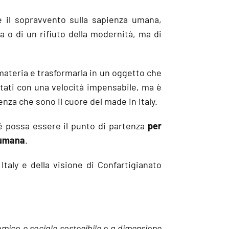
re il sopravvento sulla sapienza umana,
da o di un rifiuto della modernità, ma di
 materia e trasformarla in un oggetto che
ultati con una velocità impensabile, ma è
lenza che sono il cuore del made in Italy.
hé possa essere il punto di partenza
per
 umana
.
taly e della visione di Confartigianato
omico e sociale sostenibile e a dimensione