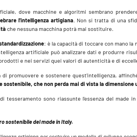
rtificiale, dove macchine e algoritmi sembrano prende
brare l'intelligenza artigiana
. Non si tratta di una sfi
ità
che nessuna macchina potrà mai sostituire.
a standardizzazione
: è la capacità di toccare con mano la
intelligenza artificiale può analizzare dati e produrre ris
rodotti e nei servizi quei valori di autenticità e di eccel
a di promuovere e sostenere quest'intelligenza, affinc
e sostenibile, che non perda mai di vista la dimensione
di tesseramento sono riassunte l'essenza del made in I
ro sostenibile del made in Italy.
lligenza artigiana per costruire un modello di sviluppo econ