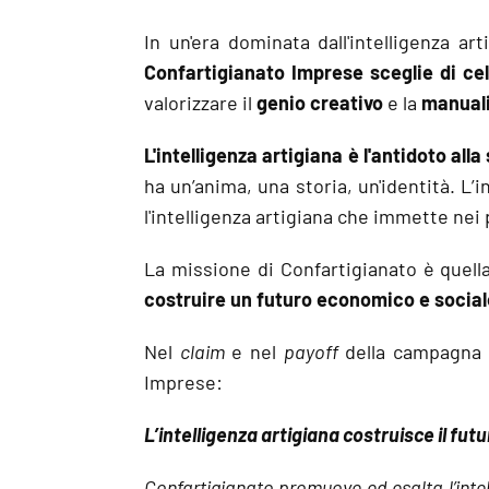
In un'era dominata dall'intelligenza a
Confartigianato Imprese sceglie di cele
valorizzare il
genio creativo
e la
manual
L'intelligenza artigiana è l'antidoto all
ha un’anima, una storia, un'identità. L’
l'intelligenza artigiana che immette nei p
La missione di Confartigianato è quell
costruire un futuro economico e social
Nel
claim
e nel
payoff
della campagna 
Imprese:
L’intelligenza artigiana costruisce il futu
Confartigianato promuove ed esalta l’inte