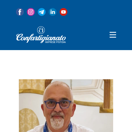
Home
Associazione
Servizi
Convenzioni
Categorie
Notizie
80 Anni