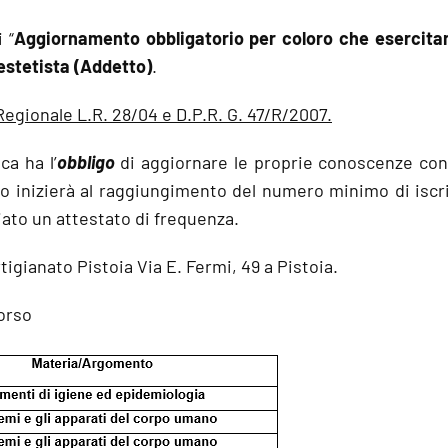
 “
Aggiornamento obbligatorio per coloro che esercitano 
 estetista (Addetto)
.
Regionale L.R. 28/04 e D.P.R. G. 47/R/2007.
ca ha l’
obbligo
di aggiornare le proprie conoscenze co
corso inizierà al raggiungimento del numero minimo di isc
iato un attestato di frequenza.
igianato Pistoia Via E. Fermi, 49 a Pistoia.
orso