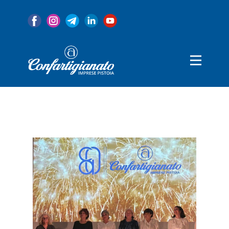
Home
Associazione
Servizi
Convenzioni
Categorie
Notizie
80 Anni